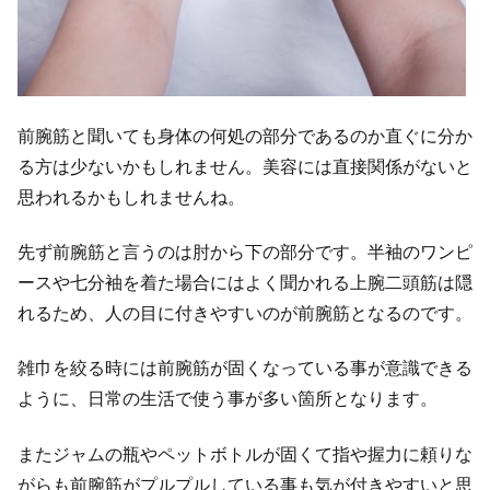
前腕筋と聞いても身体の何処の部分であるのか直ぐに分か
る方は少ないかもしれません。美容には直接関係がないと
思われるかもしれませんね。
先ず前腕筋と言うのは肘から下の部分です。半袖のワンピ
ースや七分袖を着た場合にはよく聞かれる上腕二頭筋は隠
れるため、人の目に付きやすいのが前腕筋となるのです。
雑巾を絞る時には前腕筋が固くなっている事が意識できる
ように、日常の生活で使う事が多い箇所となります。
またジャムの瓶やペットボトルが固くて指や握力に頼りな
がらも前腕筋がプルプルしている事も気が付きやすいと思