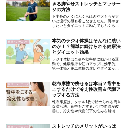
きる脚やせストレッチとマッサー
ジの方法
下半身のとくにふくらはぎや太ももが太
いと流行の服も着こなせません。脚やせ
したいとダイエットに励んでもふくらは
ぎ、太ももにできたセルライトもむくみ
はなかなか解消してくれません。ダイエ
ットといえば食事制限や毎日の運動が不
本気のラジオ体操はそんなに凄い
簡単トレーニング
可欠。ところが下半身は脂...
のか！？簡単に続けられる健康法
とダイエット効果
ラジオ体操は全身を効率的に動かせる運
動で、健康維持や筋力アップに効果的。
第一体操と第二体操の違いやダイエット
効果、継続のコツをわかりやすく解説。
毎日の習慣で無理なく体力や柔軟性を向
上させ、長寿と健康をサポートします。
乾布摩擦で痩せるは本当？背中を
簡単トレーニング
こするだけで冷え性改善＆代謝ア
ップする方法
乾布摩擦は、タオル1枚で始められる簡単
な温活法。背中をこするだけで血流が改
善し、冷え性や代謝低下の悩みを解消し
ます。正しいやり方と頻度、肌トラブル
を防ぐコツまでを詳しく解説。1日数分で
ぽかぽか体質に！
ストレッチのメリットがいっぱ
簡単トレーニング