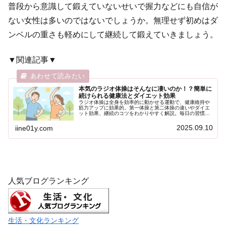
普段から意識して鍛えていないせいで握力などにも自信が
ない女性は多いのではないでしょうか。無理せず初めはダ
ンベルの重さも軽めにして継続して鍛えていきましょう。
▼関連記事▼
本気のラジオ体操はそんなに凄いのか！？簡単に
続けられる健康法とダイエット効果
ラジオ体操は全身を効率的に動かせる運動で、健康維持や
筋力アップに効果的。第一体操と第二体操の違いやダイエ
ット効果、継続のコツをわかりやすく解説。毎日の習慣で
無理なく体力や柔軟性を向上させ、長寿と健康をサポート
します。
2025.09.10
iine01y.com
人気ブログランキング
生活・文化ランキング