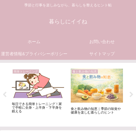
季節と行事を楽しみながら、暮らしを整えるヒント帖
暮らしにイイね
ホーム
お問い合わせ
運営者情報&プライバシーポリシー
サイトマップ
簡単トレーニング
食と飲み物の知恵
年
毎日できる簡単トレーニング！家
夏の
で手軽に全身・上半身・下半身を
月
、
食と飲み物の知恵｜季節の味覚や
鍛える
説
健康を楽しむ暮らしのヒント