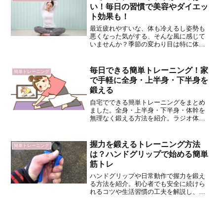
い！毎日の習慣で美容やダイエッ
ト効果も！
最近疲れやすいな、体も冷えるし姿勢も
悪くなった気がする、そんな風に感じて
いませんか？季節の変わり目は特に体の
不調が不安になってくる時期でもありま
すよね。そんなときにおすすめなのがス
トレッチです。ストレッチをすれば体が
毎日できる簡単トレーニング！家
簡単トレーニング
柔らかくなる、そんな漠然...
で手軽に全身・上半身・下半身を
鍛える
自宅でできる簡単トレーニングをまとめ
ました。全身・上半身・下半身・体幹を
無理なく鍛える方法を紹介。ラジオ体操
やスクワット、腕の簡単運動など、初心
者でも続けやすく、健康維持や運動習慣
づくりに最適です。
握力を鍛えるトレーニング方法
簡単トレーニング
は？ハンドグリップで始める簡単
筋トレ
ハンドグリップや日常動作で握力を鍛え
る方法を紹介。初心者でも安全に続けら
れるコツや生活習慣の工夫を解説し、手
先の力や持久力アップをサポートしま
す。