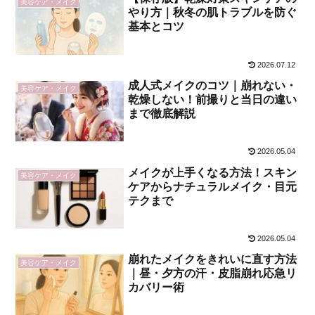
美容ケア・メイク
やり方｜秋冬の肌トラブルを防ぐ
基本とコツ
2026.07.12
成人式メイクのコツ｜崩れない・
美容ケア・メイク
乾燥しない！前撮りと当日の違い
まで徹底解説
2026.05.04
メイクが上手くなる方法！スキン
美容ケア・メイク
ケアからナチュラルメイク・目元
テクまで
2026.05.04
崩れたメイクをきれいに直す方法
美容ケア・メイク
｜昼・夕方の汗・皮脂崩れ応急リ
カバリー術