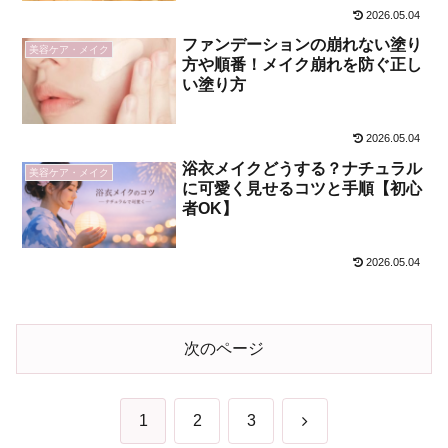
2026.05.04
ファンデーションの崩れない塗り
美容ケア・メイク
方や順番！メイク崩れを防ぐ正し
い塗り方
2026.05.04
浴衣メイクどうする？ナチュラル
美容ケア・メイク
に可愛く見せるコツと手順【初心
者OK】
2026.05.04
次のページ
次
1
2
3