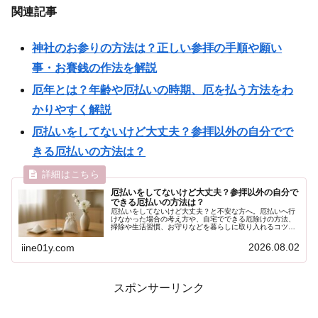
関連記事
神社のお参りの方法は？正しい参拝の手順や願い
事・お賽銭の作法を解説
厄年とは？年齢や厄払いの時期、厄を払う方法をわ
かりやすく解説
厄払いをしてないけど大丈夫？参拝以外の自分でで
きる厄払いの方法は？
厄払いをしてないけど大丈夫？参拝以外の自分で
できる厄払いの方法は？
厄払いをしてないけど大丈夫？と不安な方へ。厄払いへ行
けなかった場合の考え方や、自宅でできる厄除けの方法、
掃除や生活習慣、お守りなどを暮らしに取り入れるコツを
わかりやすくご紹介します。
2026.08.02
iine01y.com
スポンサーリンク