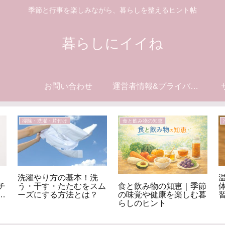
季節と行事を楽しみながら、暮らしを整えるヒント帖
暮らしにイイね
お問い合わせ
運営者情報&プライバシーポリシー
掃除・洗濯・片付け
食と飲み物の知恵
洗濯やり方の基本！洗
食と飲み物の知恵｜季節
チ
う・干す・たたむをスム
の味覚や健康を楽しむ暮
ク
ーズにする方法とは？
らしのヒント