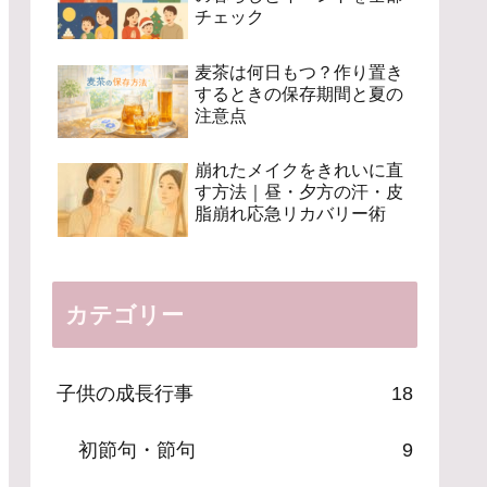
チェック
麦茶は何日もつ？作り置き
するときの保存期間と夏の
注意点
崩れたメイクをきれいに直
す方法｜昼・夕方の汗・皮
脂崩れ応急リカバリー術
カテゴリー
子供の成長行事
18
初節句・節句
9