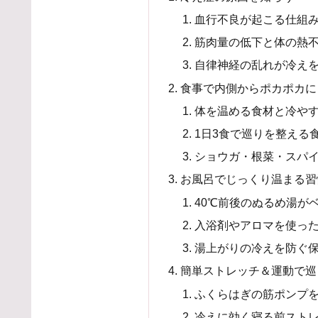
血行不良が起こる仕組
筋肉量の低下と体の熱
自律神経の乱れが冷え
食事で内側からポカポカに
体を温める食材と冷や
1日3食で巡りを整える
ショウガ・根菜・スパ
お風呂でじっくり温まる習
40℃前後のぬるめ湯が
入浴剤やアロマを使っ
湯上がりの冷えを防ぐ
簡単ストレッチ＆運動で巡
ふくらはぎの筋ポンプ
冷えに効く寝る前スト