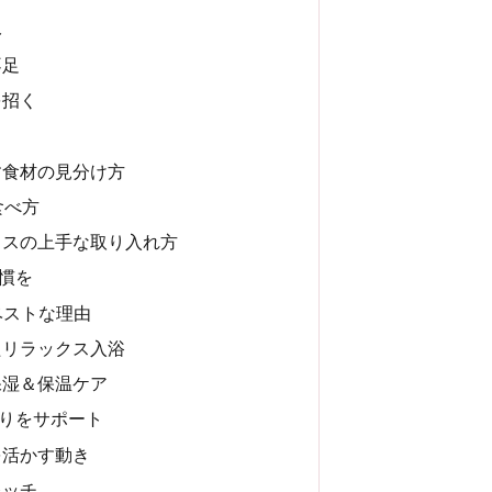
み
不足
を招く
す食材の見分け方
食べ方
イスの上手な取り入れ方
慣を
ベストな理由
たリラックス入浴
保湿＆保温ケア
りをサポート
を活かす動き
レッチ