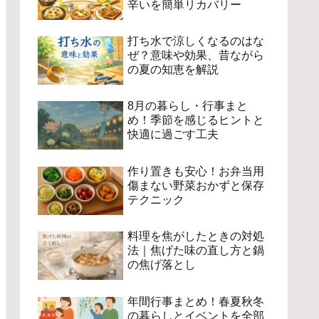
辛いを簡単リカバリー
打ち水で涼しくなるのはな
ぜ？意味や効果、昔ながら
の夏の知恵を解説
8月の暮らし・行事まと
め！季節を感じるヒントと
快適に過ごす工夫
作り置きも安心！お弁当用
傷まない野菜おかずと保存
テクニック
料理を焦がしたときの対処
法｜焦げた味の直し方と鍋
の焦げ落とし
年間行事まとめ！春夏秋冬
の暮らしとイベントを全部