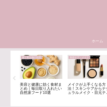
ホーム
食と飲み物の知恵
美容ケア・メイク
方法はコ
美容と健康に効く食材ま
メイクが上手くなる方
・温め習
とめ｜毎日取り入れたい
法！スキンケアからナ
を解消
自然派フード10選
ュラルメイク・目元テ
まで