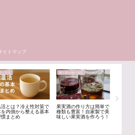
サイトマップ
冷え対策
食と飲み物の知恵
食と飲み物
温活とは？冷え性対策で
果実酒の作り方は簡単で
温活食
体を内側から整える基本
種類も豊富！自家製で美
る食べ
習慣まとめ
味しい果実酒を作ろう！
本まと