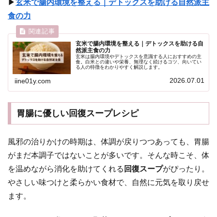
▶
玄米で腸内環境を整える｜デトックスを助ける自然派主
食の力
玄米で腸内環境を整える｜デトックスを助ける自
然派主食の力
玄米は腸内環境やデトックスを意識する人におすすめの主
食。白米との違いや栄養、無理なく続けるコツ、向いてい
る人の特徴をわかりやすく解説します。
2026.07.01
iine01y.com
胃腸に優しい回復スープレシピ
風邪の治りかけの時期は、体調が戻りつつあっても、胃腸
がまだ本調子ではないことが多いです。そんな時こそ、体
を温めながら消化を助けてくれる
回復スープ
がぴったり。
やさしい味つけと柔らかい食材で、自然に元気を取り戻せ
ます。