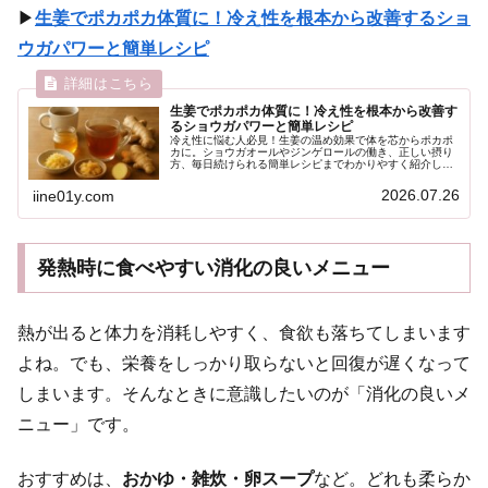
▶
生姜でポカポカ体質に！冷え性を根本から改善するショ
ウガパワーと簡単レシピ
生姜でポカポカ体質に！冷え性を根本から改善す
るショウガパワーと簡単レシピ
冷え性に悩む人必見！生姜の温め効果で体を芯からポカポ
カに。ショウガオールやジンゲロールの働き、正しい摂り
方、毎日続けられる簡単レシピまでわかりやすく紹介しま
す。
2026.07.26
iine01y.com
発熱時に食べやすい消化の良いメニュー
熱が出ると体力を消耗しやすく、食欲も落ちてしまいます
よね。でも、栄養をしっかり取らないと回復が遅くなって
しまいます。そんなときに意識したいのが「消化の良いメ
ニュー」です。
おすすめは、
おかゆ・雑炊・卵スープ
など。どれも柔らか