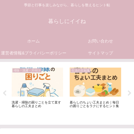
季節と行事を楽しみながら、暮らしを整えるヒント帖
暮らしにイイね
ホーム
お問い合わせ
運営者情報&プライバシーポリシー
サイトマップ
掃除・洗濯・片付け
生活の豆知識
食
毎
洗濯・掃除の困りごとを立て直す
暮らしのちょい工夫まとめ｜毎日
温
0選
暮らしの工夫まとめ
の困りごとをラクにするヒント集
と