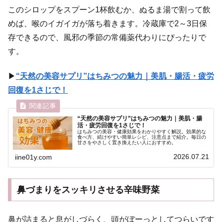
このシロップをスプーン1杯飲むか、ぬるま湯で割って飲
めば、喉のイガイガが落ち着きます。冷蔵庫で2～3日保
存できるので、風邪の季節の常備薬代わりにぴったりで
す。
▶
“天然の美容サプリ”はちみつの魅力｜美肌・腸活・疲労
回復を1さじで！
“天然の美容サプリ”はちみつの魅力｜美肌・腸
活・疲労回復を1さじで！
はちみつの美容・健康効果をわかりやすく解説。効果的な
食べ方、続けやすい簡単レシピ、注意点まで紹介。毎日の
甘さをやさしく置き換えたい人におすすめ。
2026.07.21
iine01y.com
鼻づまりをスッキリさせる辛味野菜
鼻が詰まると息がしづらく、頭がぼーっとしてつらいです