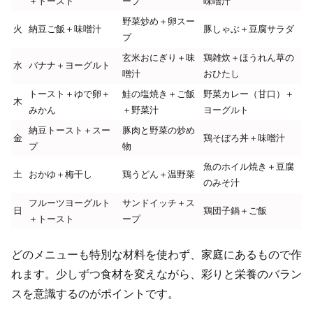
＋トースト
ープ
味噌汁
野菜炒め＋卵スー
火
納豆ご飯＋味噌汁
豚しゃぶ＋豆腐サラダ
プ
玄米おにぎり＋味
鶏雑炊＋ほうれん草の
水
バナナ＋ヨーグルト
噌汁
おひたし
トースト＋ゆで卵＋
鮭の塩焼き＋ご飯
野菜カレー（甘口）＋
木
みかん
＋野菜汁
ヨーグルト
納豆トースト＋スー
豚肉と野菜の炒め
金
鶏そぼろ丼＋味噌汁
プ
物
魚のホイル焼き＋豆腐
土
おかゆ＋梅干し
鶏うどん＋温野菜
のみそ汁
フルーツヨーグルト
サンドイッチ＋ス
日
鶏団子鍋＋ご飯
＋トースト
ープ
どのメニューも特別な材料を使わず、家庭にあるもので作
れます。少しずつ食材を変えながら、彩りと栄養のバラン
スを意識するのがポイントです。