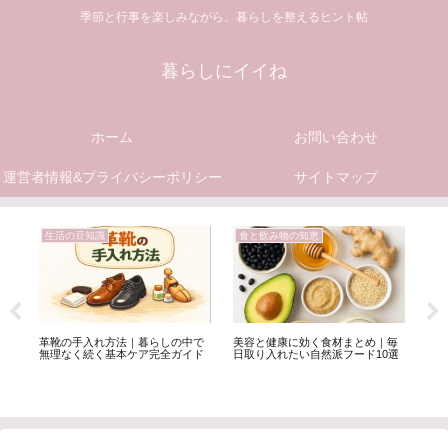
季節と行事を楽しみながら、暮らしを整えるヒント帖
暮らしにイイね
ホーム
お問い合わせ
運営者情報&プライバシーポリシー
サイトマップ
生活の豆知識
食と飲み物の知恵
掃
家
革靴の手入れ方法｜暮らしの中で
美容と健康に効く食材まとめ｜毎
洗
を
無理なく続く基本ケア完全ガイド
日取り入れたい自然派フード10選
暮