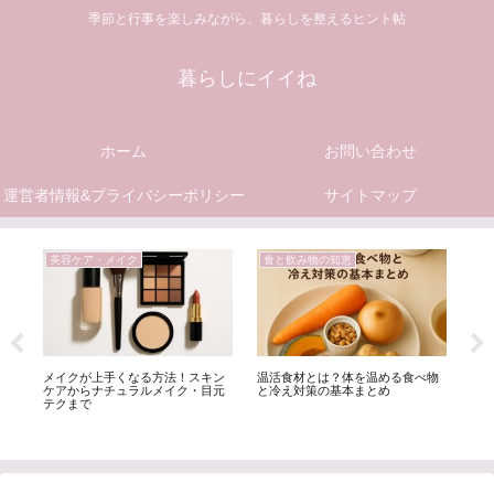
季節と行事を楽しみながら、暮らしを整えるヒント帖
暮らしにイイね
ホーム
お問い合わせ
運営者情報&プライバシーポリシー
サイトマップ
美容ケア・メイク
食と飲み物の知恵
掃
メイクが上手くなる方法！スキン
温活食材とは？体を温める食べ物
洗
え
ケアからナチュラルメイク・目元
と冷え対策の基本まとめ
た
テクまで
は