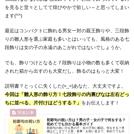
を見ると堂々としてて煌びやかで欲しい～と思ってしまい
ます(^^)
最近はコンパクトに飾れる男女一対の親王飾りや、三段飾
りの雛人形を選ぶ家庭も多いとはいっても、風格のある七
段飾りは女の子の永遠のあこがれではないでしょうか。
でも、飾りつけとなると７段飾りは小物の数も多くて収納
された箱から出すのも大変だし、飾るのはもっと大変！
説明書？とっくに失くした(>_<)あなた、大丈夫ですよ。
今回は「雛人形の飾り方！七段飾りの内裏びなは左右どっ
ちに並べる、片付けはどうする？」
をお伝えします！
初節句の祝い方は？男の子・女の子で何をする？
初めてでも分かる基本ガイド
初節句の祝い方を男の子・女の子別に解説。何をする？準
備はどこまで？人形・食事・お祝い金まで、初めてでも分