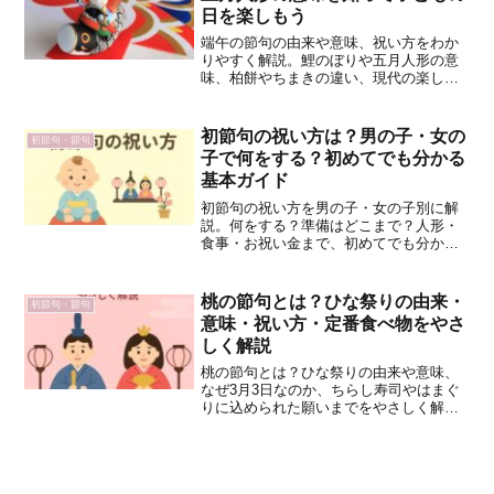
日を楽しもう
端午の節句の由来や意味、祝い方をわか
りやすく解説。鯉のぼりや五月人形の意
味、柏餅やちまきの違い、現代の楽しみ
方まで網羅した基本ガイドです。初節句
を迎える家庭にも役立つ内容をまとめま
した。
初節句の祝い方は？男の子・女の
初節句・節句
子で何をする？初めてでも分かる
基本ガイド
初節句の祝い方を男の子・女の子別に解
説。何をする？準備はどこまで？人形・
食事・お祝い金まで、初めてでも分かり
やすくまとめました。
桃の節句とは？ひな祭りの由来・
初節句・節句
意味・祝い方・定番食べ物をやさ
しく解説
桃の節句とは？ひな祭りの由来や意味、
なぜ3月3日なのか、ちらし寿司やはまぐ
りに込められた願いまでをやさしく解
説。忙しい家庭でも無理なくできる、現
代のひな祭りの楽しみ方を紹介します。