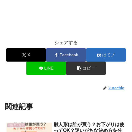
シェアする
X
Facebook
はてブ
LINE
コピー
kurachie
関連記事
雛人形は誰が買う？お下がりは使
初節句・節句
ってOK？迷いがちな決め方を分