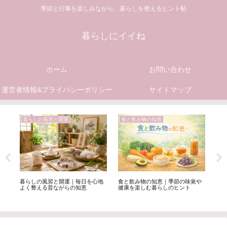
季節と行事を楽しみながら、暮らしを整えるヒント帖
暮らしにイイね
ホーム
お問い合わせ
運営者情報&プライバシーポリシー
サイトマップ
暮らしの風習と開運
食と飲み物の知恵
簡
側
毎
で
暮らしの風習と開運｜毎日を心地
食と飲み物の知恵｜季節の味覚や
鍛
よく整える昔ながらの知恵
健康を楽しむ暮らしのヒント