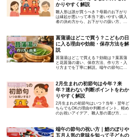
かりやすく解説
雛人形は誰が買うべき？母親のお下がり
は縁起が悪いって本当？迷いやすい購入
者の決め方から、お下がりの扱い方、家
族間トラブルを防ぐ相談のコツまでわか
りやすく解説。後悔しない雛人形選び
に。
菖蒲湯はどこで買う？こどもの日
初節句・節句
に入る理由や効能・保存方法を解
説
菖蒲湯はどこで買える？効能は？葉菖蒲
と花菖蒲の違い、保存方法、作り方・入
り方までを丁寧に解説。端午の節句に家
族で楽しむためのポイントをまとめまし
た。
2月生まれの初節句は今年？来
初節句・節句
年？迷わない判断ポイントをわか
りやすく解説
2月生まれの初節句はいつ？当年・翌年ど
ちらでもOKの理由や判断ポイント、軽め
のお祝いアイデア、雛人形の選び方、よ
くある疑問まで分かりやすく解説しま
す。
端午の節句の祝い方｜鯉のぼりや
初節句・節句
五月人形の意味を知って子どもの