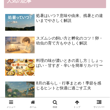
人気の記事
処暑はいつ？意味や由来、残暑との違
いまでやさしく解説
スズムシの飼い方と孵化のコツ！卵・
幼虫の育て方もやさしく解説
料理の味が濃いときの直し方｜しょっ
ぱい・甘すぎ・辛いを簡単リカバリー
8月の暮らし・行事まとめ！季節を感
じるヒントと快適に過ごす工夫
打ち水で涼しくなるのはなぜ？意味や
メニュー
ホーム
検索
トップ
サイドバー