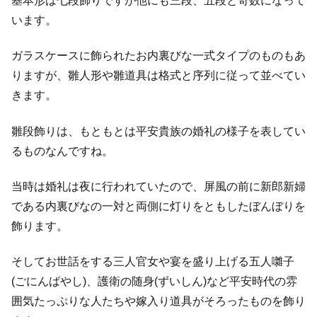
基本形は七段飾りですが他にも三段、五段と奇数になって
います。
ガラスケースに飾られたお内裏びな一式タイプのものもあ
りますが、雛人形や雛道具は格式と序列に従って並べてい
きます。
雛段飾りは、もともとは平安貴族の婚礼の様子を表してい
るものなんですね。
当時は婚礼は夜に行われていたので、屏風の前に新郎新婦
である内裏びなの一対と両側に灯りをともしたぼんぼりを
飾ります。
そしてお世話をする三人官女や宴を盛り上げる五人囃子
(ごにんばやし)、護衛の随身(ずいしん)など平安時代の雰
囲気たっぷりな人たちや嫁入り道具がそろったものを飾り