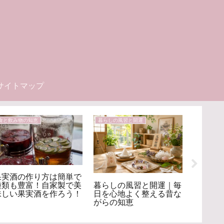
サイトマップ
食と飲み物の知恵
暮らしの風習と開運
冷え対策
果実酒の作り方は簡単で
冷え症
暮らしの風習と開運｜毎
種類も豊富！自家製で美
レ！食
日を心地よく整える昔な
味しい果実酒を作ろう！
慣でつ
がらの知恵