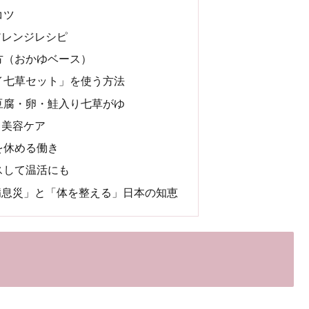
コツ
アレンジレシピ
方（おかゆベース）
イ七草セット」を使う方法
豆腐・卵・鮭入り七草がゆ
と美容ケア
を休める働き
スして温活にも
病息災」と「体を整える」日本の知恵