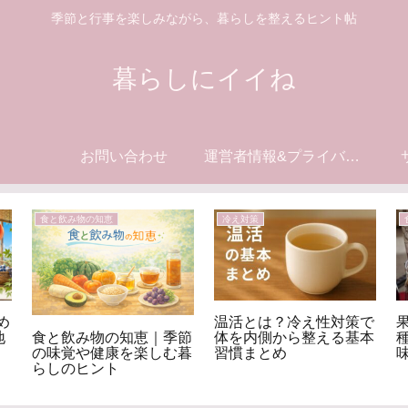
季節と行事を楽しみながら、暮らしを整えるヒント帖
暮らしにイイね
お問い合わせ
運営者情報&プライバシーポリシー
食と飲み物の知恵
冷え対策
め
温活とは？冷え性対策で
食と飲み物の知恵｜季節
地
体を内側から整える基本
の味覚や健康を楽しむ暮
習慣まとめ
らしのヒント