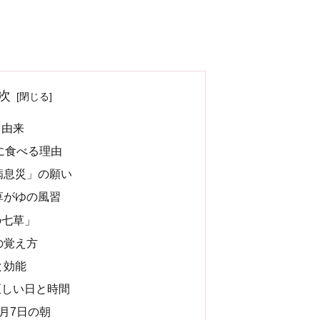
次
と由来
に食べる理由
病息災」の願い
草がゆの風習
の七草」
の覚え方
と効能
正しい日と時間
月7日の朝