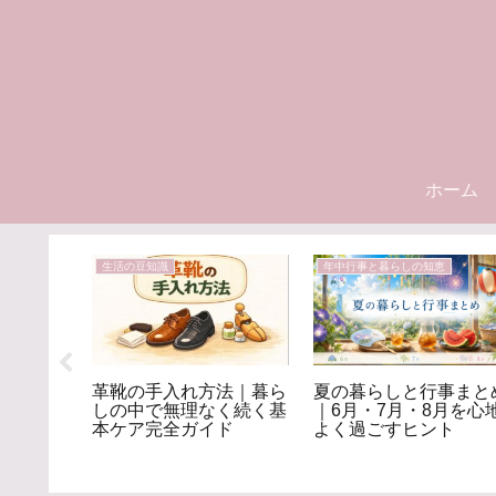
ホーム
生活の豆知識
年中行事と暮らしの知恵
本！洗
革靴の手入れ方法｜暮ら
夏の暮らしと行事まと
むをスム
しの中で無理なく続く基
｜6月・7月・8月を心
とは？
本ケア完全ガイド
よく過ごすヒント