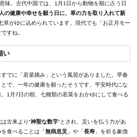
う意味。古代中国では、1月1日から動物を順に占う日
人の健康や幸せを願う日に、草の力を取り入れて新
、七草がゆに込められています。現代でも「お正月モー
食ですね。
願い
はすでに「若菜摘み」という風習がありました。早春
ことで、一年の健康を願ったそうです。平安時代にな
。1月7日の朝、七種類の若菜をおかゆにして食べる
。
は古来より“
神聖な数字
”とされ、災いを払う力があ
ゆを食べることは「
無病息災
」や「
長寿
」を祈る象徴