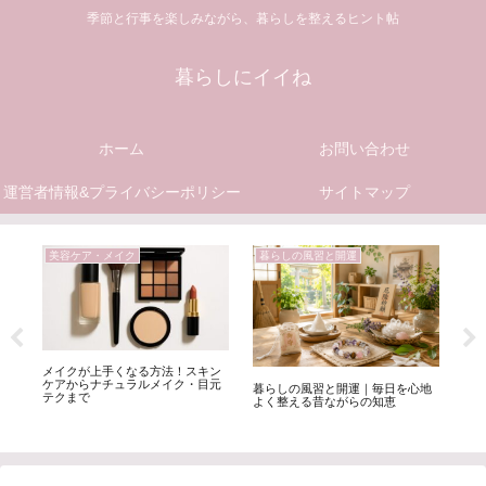
季節と行事を楽しみながら、暮らしを整えるヒント帖
暮らしにイイね
ホーム
お問い合わせ
運営者情報&プライバシーポリシー
サイトマップ
美容ケア・メイク
暮らしの風習と開運
冷
物
メイクが上手くなる方法！スキン
冷
ケアからナチュラルメイク・目元
事
暮らしの風習と開運｜毎日を心地
テクまで
を
よく整える昔ながらの知恵