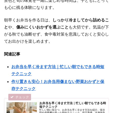
景色と旬の味覚を一緒に楽しめる時間は、子どもにとって
も心に残る体験になります。
朝早くお弁当を作る日は、
しっかり冷ましてから詰めるこ
と
や、
傷みにくいおかずを選ぶこと
も大切です。気温が下
がる秋でも油断せず、食中毒対策を意識しておくと安心し
てお出かけを楽しめます。
関連記事
お弁当を早く冷ます方法｜忙しい朝でもできる時短
テクニック
作り置きも安心！お弁当用傷まない野菜おかずと保
存テクニック
お弁当を早く冷ます方法｜忙しい朝でもできる時
短テクニック
忙しい朝に役立つ、お弁当を早く冷ます方法を紹介。保冷
剤や扇風機を使った時短テクニック、前日準備、冷凍保存