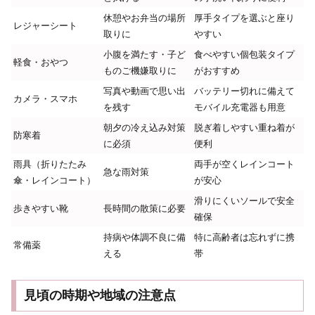
休憩やお弁当の場所
厚手タイプを選ぶと座り
レジャーシート
取りに
やすい
小腹を満たす・子ど
食べやすい個包装タイプ
軽食・おやつ
ものご機嫌取りに
がおすすめ
写真や動画で思い出
バッテリー切れに備えて
カメラ・スマホ
を残す
モバイル充電器も用意
朝夕の冷え込み対策
脱ぎ着しやすい重ね着が
防寒着
に必須
便利
雨具（折りたたみ
両手が空くレインコート
急な雨対策
傘・レインコート）
が安心
滑りにくいソールで安全
歩きやすい靴
長時間の散策に必要
確保
持病や体調不良に備
特に高齢者は忘れずに携
常備薬
える
帯
見頃の時期や地域の注意点