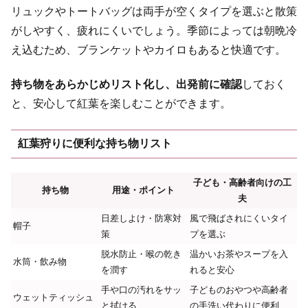
リュックやトートバッグは両手が空くタイプを選ぶと散策
がしやすく、疲れにくいでしょう。季節によっては朝晩冷
え込むため、ブランケットやカイロもあると快適です。
持ち物をあらかじめリスト化し、出発前に確認
しておく
と、安心して紅葉を楽しむことができます。
紅葉狩りに便利な持ち物リスト
子ども・高齢者向けの工
持ち物
用途・ポイント
夫
日差しよけ・防寒対
風で飛ばされにくいタイ
帽子
策
プを選ぶ
脱水防止・喉の乾き
温かいお茶やスープを入
水筒・飲み物
を潤す
れると安心
手や口の汚れをサッ
子どものおやつや高齢者
ウェットティッシュ
と拭ける
の手洗い代わりに便利