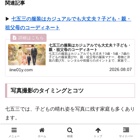
関連記事
▶
七五三の服装はカジュアルでも大丈夫？子ども・親・
祖父母のコーディネート
七五三の服装はカジュアルでも大丈夫？子ども・
親・祖父母のコーディネート
七五三の服装はカジュアルでも大丈夫？3歳・5歳・7歳の
子どもの服装選びや、親・祖父母の服装マナー、着物と洋
装の選び方、レンタルや前撮りのポイントまで、家族で迎
える晴れの日に役立つ情報を分かりやすく紹介します。
2026.08.07
iine01y.com
写真撮影のタイミングとコツ
七五三では、子どもの晴れ姿を写真に残す家庭も多くあり
ます。
撮影の方法には、
メニュー
ホーム
検索
トップ
サイドバー