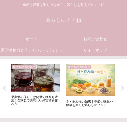
季節と行事を楽しみながら、暮らしを整えるヒント帖
暮らしにイイね
ホーム
お問い合わせ
運営者情報&プライバシーポリシー
サイトマップ
食と飲み物の知恵
食と飲み物の知恵
食
日
果実酒の作り方は簡単で種類も豊
温
集
富！自家製で美味しい果実酒を作
と
食と飲み物の知恵｜季節の味覚や
ろう！
健康を楽しむ暮らしのヒント