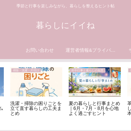
季節と行事を楽しみながら、暮らしを整えるヒント帖
暮らしにイイね
お問い合わせ
運営者情報&プライバシーポリシー
掃除・洗濯・片付け
年中行事と暮らしの知恵
洗濯・掃除の困りごとを
夏の暮らしと行事まとめ
ム
立て直す暮らしの工夫ま
｜6月・7月・8月を心地
とめ
よく過ごすヒント