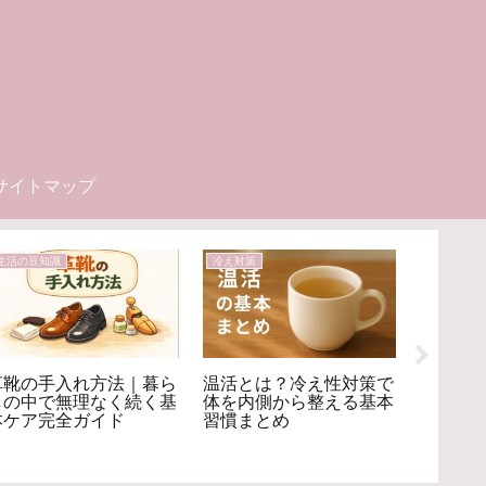
サイトマップ
生活の豆知識
冷え対策
生活の豆知
革靴の手入れ方法｜暮ら
温活とは？冷え性対策で
暮らし
しの中で無理なく続く基
体を内側から整える基本
め｜毎
本ケア完全ガイド
習慣まとめ
クにす