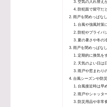
空気の入れ替え
防犯面で留守だ
雨戸を閉めっぱな
台風や強風対策
防犯やプライバ
夏の暑さや冬の
雨戸を閉めっぱな
定期的に換気を
天気のよい日は
雨戸や窓まわり
台風シーズンや防
台風接近時は早
雨戸やシャッタ
防災用品や非常