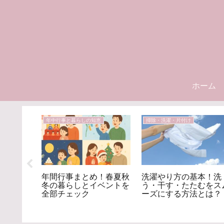
ホーム
年中行事と暮らしの知恵
掃除・洗濯・片付け
年間行事まとめ！春夏秋
洗濯やり方の基本！洗
開運｜毎
冬の暮らしとイベントを
う・干す・たたむをス
える昔な
全部チェック
ーズにする方法とは？