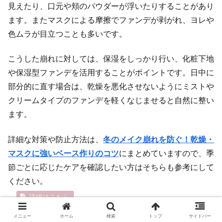
見えたり、口元や頬のパウダーが浮いたりすることがあり
ます。またマスクによる摩擦でファンデが剥がれ、ヨレや
色ムラが目立つことも多いです。
こうした崩れに対しては、保湿をしっかり行い、化粧下地
や保湿型ファンデを活用することがポイントです。日中に
部分的に直す場合は、乾燥を悪化させないようにミストや
クリームタイプのファンデを軽くなじませると自然に整い
ます。
詳細な対策や防止方法は、
冬のメイク崩れを防ぐ！乾燥・
マスクに強いベース作りのコツ
にまとめていますので、季
節ごとに応じたケアを確認したい方はそちらも参考にして
ください。
冬のメイク崩れを防ぐ！乾燥・マスクに強いベー
ス作りのコツ
メニュー
ホーム
検索
トップ
サイドバー