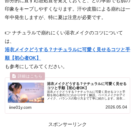
部分的に直す応急処置を覚えておくと、どの季節でも肌の
印象をキープしやすくなります。汗や皮脂による崩れは一
年中発生しますが、特に夏は注意が必要です。
👉 ナチュラルで崩れにくい浴衣メイクのコツについて
は、
浴衣メイクどうする？ナチュラルに可愛く見せるコツと手
順【初心者OK】
も参考にしてみてください。
浴衣メイクどうする？ナチュラルに可愛く見せる
コツと手順【初心者OK】
浴衣メイクどうする？ナチュラルに可愛く見せるコツと手
順を初心者向けにわかりやすく解説。ベースメイクやアイ
メイク、バランスの取り方まで丁寧に紹介します。浴衣に
似合うメイクで自然に可愛く仕上げたい方におすすめで
す。
2026.05.04
iine01y.com
スポンサーリンク