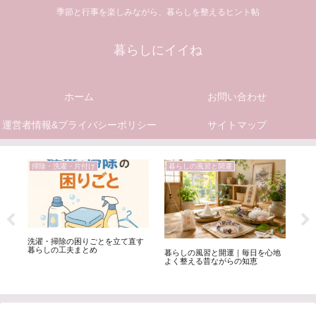
季節と行事を楽しみながら、暮らしを整えるヒント帖
暮らしにイイね
ホーム
お問い合わせ
運営者情報&プライバシーポリシー
サイトマップ
掃除・洗濯・片付け
暮らしの風習と開運
食
ン
洗濯・掃除の困りごとを立て直す
果
元
暮らしの工夫まとめ
富
暮らしの風習と開運｜毎日を心地
ろ
よく整える昔ながらの知恵