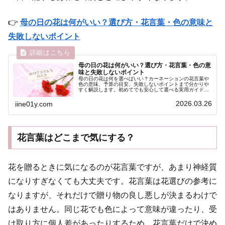
👉
母の日の花は何がいい？選び方・花言葉・色の意味と
失敗しないポイント
母の日の花は何がいい？選び方・花言葉・色の意
味と失敗しないポイント
母の日の花は何を選べばいい？カーネーションの花言葉や
色の意味、予算の目安、失敗しないポイントまで分かりや
すく解説します。初めてでも安心して選べる実用ガイドで
す。
2026.03.26
iine01y.com
花言葉はどこまで気にする？
花を贈るときに気になるのが花言葉ですが、あまり神経質
になりすぎなくても大丈夫です。花言葉は花選びの参考に
なりますが、それだけで贈り物の良し悪しが決まるわけで
はありません。同じ花でも色によって意味が違ったり、受
け取り方に個人差があったりするため、花言葉だけで決め