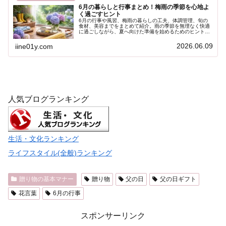
6月の暮らしと行事まとめ！梅雨の季節を心地よ
く過ごすヒント
6月の行事や風習、梅雨の暮らしの工夫、体調管理、旬の
食材、美容までをまとめて紹介。雨の季節を無理なく快適
に過ごしながら、夏へ向けた準備を始めるためのヒントを
お届けします。
2026.06.09
iine01y.com
人気ブログランキング
生活・文化ランキング
ライフスタイル(全般)ランキング
贈り物の基本マナー
贈り物
父の日
父の日ギフト
花言葉
6月の行事
スポンサーリンク