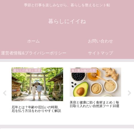
季節と行事を楽しみながら、暮らしを整えるヒント帖
暮らしにイイね
ホーム
お問い合わせ
運営者情報&プライバシーポリシー
サイトマップ
暮らしの風習と開運
食と飲み物の知恵
1
美容と健康に効く食材まとめ｜毎
赤
日取り入れたい自然派フード10選
満
や
厄年とは？年齢や厄払いの時期、
行
厄を払う方法をわかりやすく解説