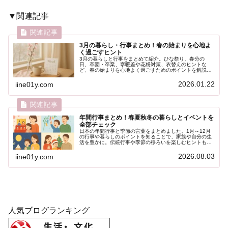
▼関連記事
3月の暮らし・行事まとめ！春の始まりを心地よ
く過ごすヒント
3月の暮らしと行事をまとめて紹介。ひな祭り、春分の
日、卒園・卒業、寒暖差や花粉対策、衣替えのヒントな
ど、春の始まりを心地よく過ごすためのポイントを解説し
ます。
2026.01.22
iine01y.com
年間行事まとめ！春夏秋冬の暮らしとイベントを
全部チェック
日本の年間行事と季節の言葉をまとめました。1月～12月
の行事や暮らしのポイントを知ることで、家族や自分の生
活を豊かに。伝統行事や季節の移ろいを楽しむヒントも満
載です。
2026.08.03
iine01y.com
人気ブログランキング