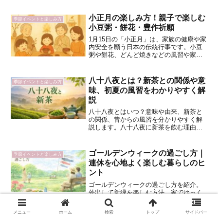
と一緒に楽しめる七夕の過ごし方がわか
る初心者向けガイドです。
小正月の楽しみ方！親子で楽しむ
季節イベントと楽しみ方
小豆粥・餅花・豊作祈願
1月15日の「小正月」は、家族の健康や家
内安全を願う日本の伝統行事です。小豆
粥や餅花、どんど焼きなどの風習や家庭
での楽しみ方を、親子で分かりやすく紹
介します。
八十八夜とは？新茶との関係や意
季節イベントと楽しみ方
味、初夏の風習をわかりやすく解
説
八十八夜とはいつ？意味や由来、新茶と
の関係、昔からの風習を分かりやすく解
説します。八十八夜に新茶を飲む理由や
暮らしの中で楽しむ方法、夏支度を始め
る季節の目安としての過ごし方も紹介し
ます。
ゴールデンウィークの過ごし方｜
季節イベントと楽しみ方
連休を心地よく楽しむ暮らしのヒ
ント
ゴールデンウィークの過ごし方を紹介。
外出して新緑を楽しむ方法、家でゆっく
り過ごす時間、子どもと楽しむ工作、こ
どもの日の行事など、連休を心地よく過
メニュー
ホーム
検索
トップ
サイドバー
ごす暮らしのヒントをまとめました。