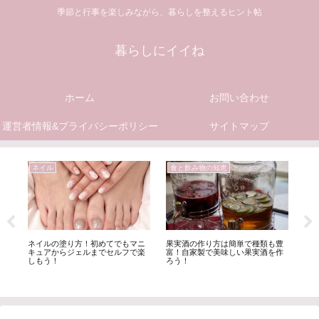
季節と行事を楽しみながら、暮らしを整えるヒント帖
暮らしにイイね
ホーム
お問い合わせ
運営者情報&プライバシーポリシー
サイトマップ
ネイル
食と飲み物の知恵
1
・7
ネイルの塗り方！初めてでもマニ
果実酒の作り方は簡単で種類も豊
赤
ト
キュアからジェルまでセルフで楽
富！自家製で美味しい果実酒を作
満
しもう！
ろう！
行