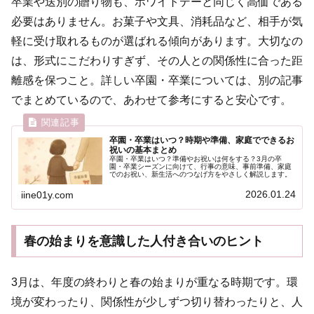
卒業や送別の贈り物も、ホワイトデーと同じく高価である
必要はありません。お菓子や文具、消耗品など、相手が気
軽に受け取れるものが選ばれる傾向があります。大切なの
は、形式にこだわりすぎず、その人との関係性に合った距
離感を保つこと。詳しい卒園・卒業については、別の記事
でまとめているので、あわせて参考にすると安心です。
卒園・卒業はいつ？時期や準備、家庭でできるお
祝いの基本まとめ
卒園・卒業はいつ？準備やお祝いは何をする？3月の卒
園・卒業シーズンに向けて、行事の意味、事前準備、家庭
でのお祝い、新生活へのつなげ方をやさしく解説します。
2026.01.24
iine01y.com
春の始まりを意識した人付き合いのヒント
3月は、年度の終わりと春の始まりが重なる時期です。環
境が変わったり、関係性が少しずつ切り替わったりと、人