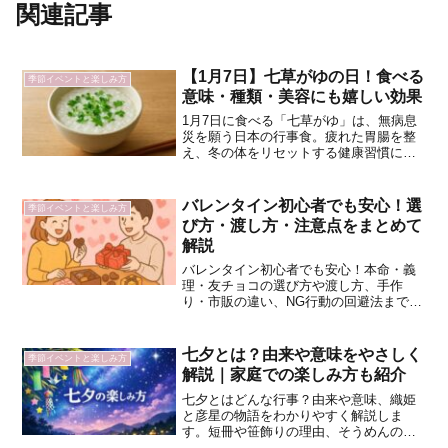
関連記事
【1月7日】七草がゆの日！食べる
季節イベントと楽しみ方
意味・種類・美容にも嬉しい効果
1月7日に食べる「七草がゆ」は、無病息
災を願う日本の行事食。疲れた胃腸を整
え、冬の体をリセットする健康習慣に
も。七草の意味や由来、作り方も紹介。
バレンタイン初心者でも安心！選
季節イベントと楽しみ方
び方・渡し方・注意点をまとめて
解説
バレンタイン初心者でも安心！本命・義
理・友チョコの選び方や渡し方、手作
り・市販の違い、NG行動の回避法まで徹
底解説。スマートに気持ちを伝えるコツ
を紹介します。
七夕とは？由来や意味をやさしく
季節イベントと楽しみ方
解説｜家庭での楽しみ方も紹介
七夕とはどんな行事？由来や意味、織姫
と彦星の物語をわかりやすく解説しま
す。短冊や笹飾りの理由、そうめんの意
味、家庭での楽しみ方まで紹介。子ども