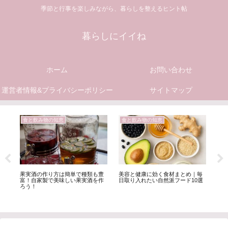
季節と行事を楽しみながら、暮らしを整えるヒント帖
暮らしにイイね
ホーム
お問い合わせ
運営者情報&プライバシーポリシー
サイトマップ
食と飲み物の知恵
食と飲み物の知恵
簡
ニ
果実酒の作り方は簡単で種類も豊
美容と健康に効く食材まとめ｜毎
毎
楽
富！自家製で美味しい果実酒を作
日取り入れたい自然派フード10選
で
ろう！
鍛