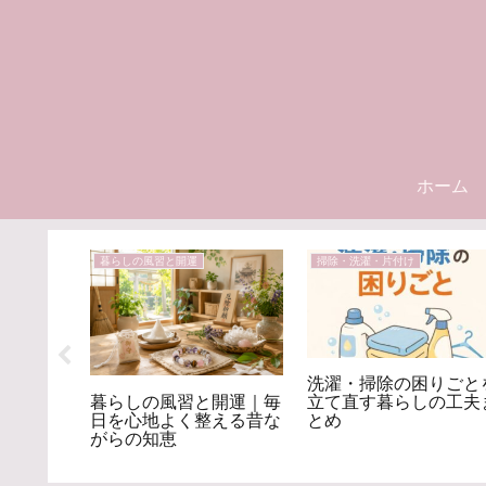
ホーム
暮らしの風習と開運
掃除・洗濯・片付け
洗濯・掃除の困りごと
恵｜季節
暮らしの風習と開運｜毎
立て直す暮らしの工夫
楽しむ暮
日を心地よく整える昔な
とめ
がらの知恵