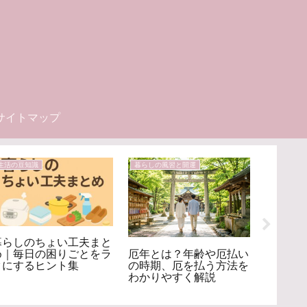
サイトマップ
生活の豆知識
暮らしの風習と開運
美容ケア・
暮らしのちょい工夫まと
メイク
厄年とは？年齢や厄払い
め｜毎日の困りごとをラ
法！ス
の時期、厄を払う方法を
クにするヒント集
ュラル
わかりやすく解説
まで