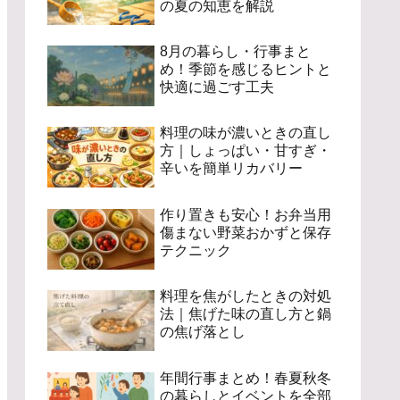
の夏の知恵を解説
8月の暮らし・行事まと
め！季節を感じるヒントと
快適に過ごす工夫
料理の味が濃いときの直し
方｜しょっぱい・甘すぎ・
辛いを簡単リカバリー
作り置きも安心！お弁当用
傷まない野菜おかずと保存
テクニック
料理を焦がしたときの対処
法｜焦げた味の直し方と鍋
の焦げ落とし
年間行事まとめ！春夏秋冬
の暮らしとイベントを全部