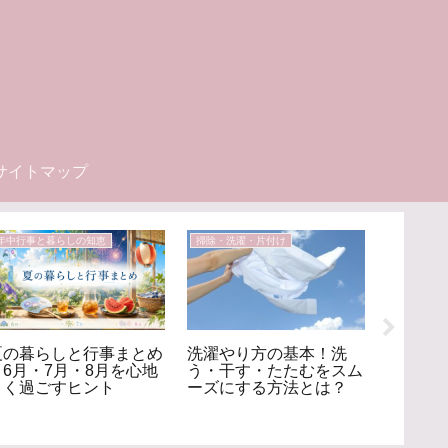
サイトマップ
年中行事と暮らしの知恵
掃除・洗濯・片付け
食と飲み物
夏の暮らしと行事まとめ
洗濯やり方の基本！洗
食と飲
｜6月・7月・8月を心地
う・干す・たたむをスム
の味覚
よく過ごすヒント
ーズにする方法とは？
らしの