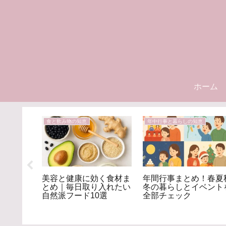
ホーム
食と飲み物の知恵
年中行事と暮らしの知恵
体を温め
美容と健康に効く食材ま
年間行事まとめ！春夏
対策の基
とめ｜毎日取り入れたい
冬の暮らしとイベント
自然派フード10選
全部チェック