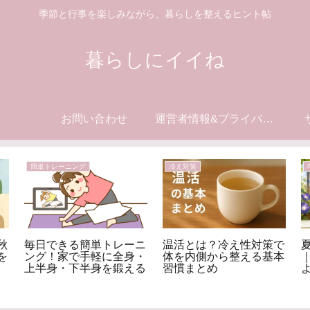
季節と行事を楽しみながら、暮らしを整えるヒント帖
暮らしにイイね
お問い合わせ
運営者情報&プライバシーポリシー
簡単トレーニング
冷え対策
秋
毎日できる簡単トレーニ
温活とは？冷え性対策で
を
ング！家で手軽に全身・
体を内側から整える基本
上半身・下半身を鍛える
習慣まとめ